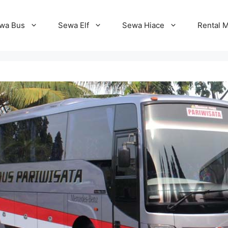
wa Bus
Sewa Elf
Sewa Hiace
Rental M