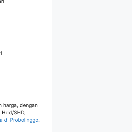
ri
i
an harga, dengan
a, Hdd/SHD,
a di Probolinggo
.