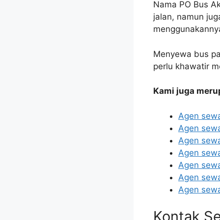
Nama PO Bus Aka
jalan, namun ju
menggunakannya
Menyewa bus par
perlu khawatir 
Kami juga meru
Agen sewa
Agen sewa
Agen sewa
Agen sewa
Agen sewa
Agen sewa
Agen sewa 
Kontak Se