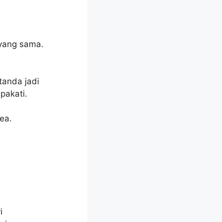
 yang sama.
tanda jadi
pakati.
ea.
i