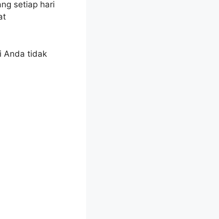
g setiap hari
at
i Anda tidak