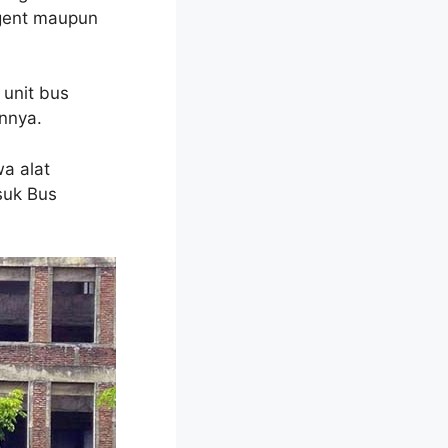
 Agent maupun
unit bus
nnya.
a alat
suk Bus