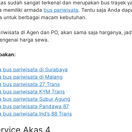
s sudah sangat terkenal dan merupakan bus trayek yan
ga memiliki armada
bus pariwisata
. Tentu saja Anda dap
 untuk berbagai macam kebutuhan.
iwisata di Agen dan PO, akan sama saja harganya, jad
mengenai harga sewa.
pakan:
 bus pariwisata di Surabaya
 bus pariwisata di Malang
 bus pariwisata 27 Trans
 bus pariwisata KYM Trans
 bus pariwisata Subur Agung
 bus pariwisata Pandawa 87
bus pariwisata Ind’s 88 Trans
rvice Akas 4.