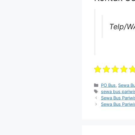
Telp/W
Categories
PO Bus
,
Sewa B
Tags
sewa bus pariwi
Sewa Bus Pariwi
Sewa Bus Pariwi