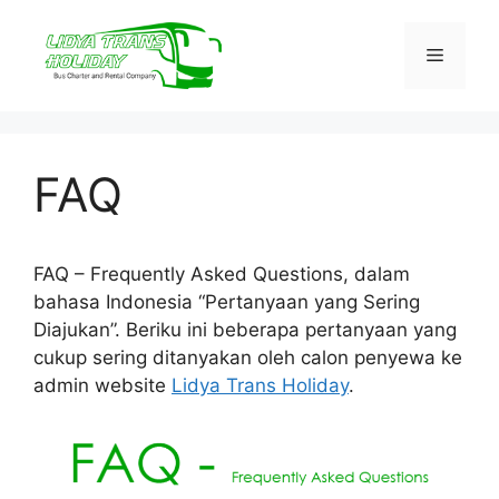
Skip
to
Menu
content
FAQ
FAQ – Frequently Asked Questions, dalam
bahasa Indonesia “Pertanyaan yang Sering
Diajukan”. Beriku ini beberapa pertanyaan yang
cukup sering ditanyakan oleh calon penyewa ke
admin website
Lidya Trans Holiday
.