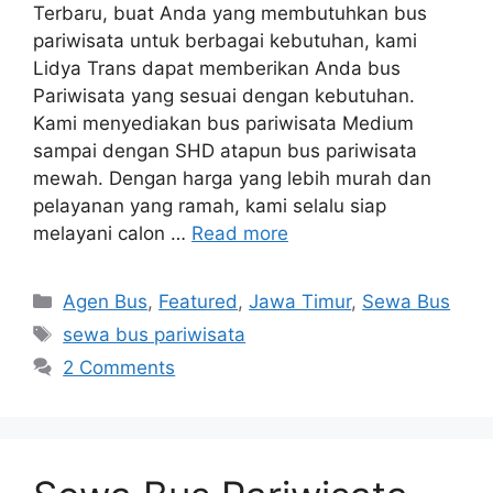
Terbaru, buat Anda yang membutuhkan bus
pariwisata untuk berbagai kebutuhan, kami
Lidya Trans dapat memberikan Anda bus
Pariwisata yang sesuai dengan kebutuhan.
Kami menyediakan bus pariwisata Medium
sampai dengan SHD atapun bus pariwisata
mewah. Dengan harga yang lebih murah dan
pelayanan yang ramah, kami selalu siap
melayani calon …
Read more
Categories
Agen Bus
,
Featured
,
Jawa Timur
,
Sewa Bus
Tags
sewa bus pariwisata
2 Comments