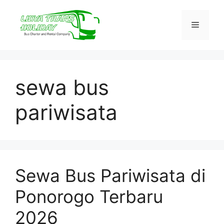
Skip
to
Menu
content
sewa bus
pariwisata
Sewa Bus Pariwisata di
Ponorogo Terbaru
2026