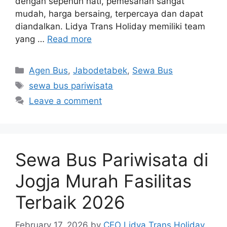
dengan sepenuh hati, pemesanan sangat
mudah, harga bersaing, terpercaya dan dapat
diandalkan. Lidya Trans Holiday memiliki team
yang …
Read more
Categories
Agen Bus
,
Jabodetabek
,
Sewa Bus
Tags
sewa bus pariwisata
Leave a comment
Sewa Bus Pariwisata di
Jogja Murah Fasilitas
Terbaik 2026
February 17, 2026
by
CEO Lidya Trans Holiday