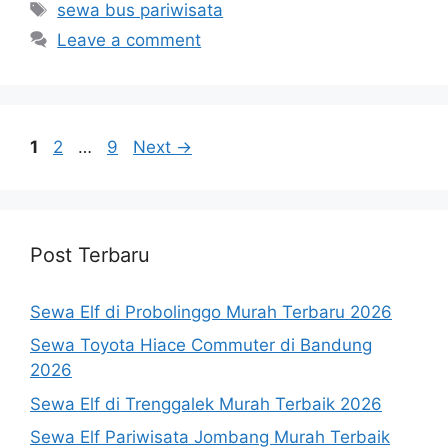
Tags
sewa bus pariwisata
Leave a comment
Page
Page
Page
1
2
…
9
Next
→
Post Terbaru
Sewa Elf di Probolinggo Murah Terbaru 2026
Sewa Toyota Hiace Commuter di Bandung
2026
Sewa Elf di Trenggalek Murah Terbaik 2026
Sewa Elf Pariwisata Jombang Murah Terbaik