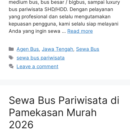
medium bus, bus besar / bigbus, sampai luxury
bus pariwisata SHD/HDD. Dengan pelayanan
yang profesional dan selalu mengutamakan
kepuasan pengguna, kami selalu siap melayani
Anda yang ingin sewa …
Read more
Categories
Agen Bus
,
Jawa Tengah
,
Sewa Bus
Tags
sewa bus pariwisata
Leave a comment
Sewa Bus Pariwisata di
Pamekasan Murah
2026