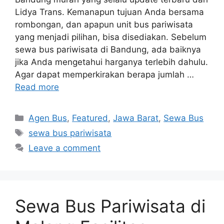
Lidya Trans. Kemanapun tujuan Anda bersama
rombongan, dan apapun unit bus pariwisata
yang menjadi pilihan, bisa disediakan. Sebelum
sewa bus pariwisata di Bandung, ada baiknya
jika Anda mengetahui harganya terlebih dahulu.
Agar dapat memperkirakan berapa jumlah …
Read more
Categories
Agen Bus
,
Featured
,
Jawa Barat
,
Sewa Bus
Tags
sewa bus pariwisata
Leave a comment
Sewa Bus Pariwisata di