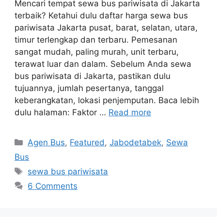
Mencari tempat sewa bus pariwisata di Jakarta
terbaik? Ketahui dulu daftar harga sewa bus
pariwisata Jakarta pusat, barat, selatan, utara,
timur terlengkap dan terbaru. Pemesanan
sangat mudah, paling murah, unit terbaru,
terawat luar dan dalam. Sebelum Anda sewa
bus pariwisata di Jakarta, pastikan dulu
tujuannya, jumlah pesertanya, tanggal
keberangkatan, lokasi penjemputan. Baca lebih
dulu halaman: Faktor …
Read more
Categories
Agen Bus
,
Featured
,
Jabodetabek
,
Sewa
Bus
Tags
sewa bus pariwisata
6 Comments