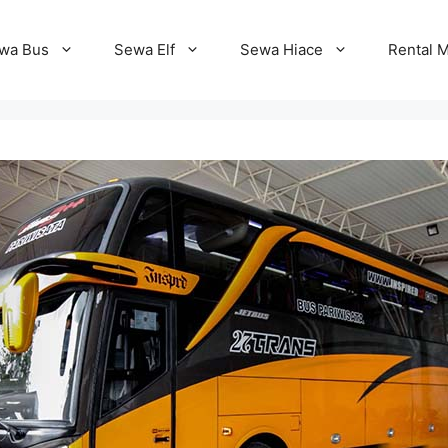
wa Bus
Sewa Elf
Sewa Hiace
Rental M