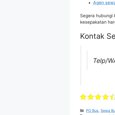
Agen sewa
Segera hubungi 
kesepakatan har
Kontak Se
Telp/W
Categories
PO Bus
,
Sewa B