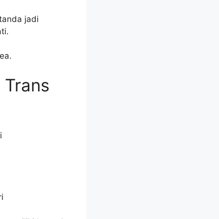
tanda jadi
ti.
ea.
 Trans
i
i