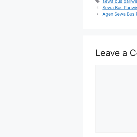
Tags
sewa bus pariwi
Sewa Bus Pariwi
Agen Sewa Bus P
Leave a 
Comment