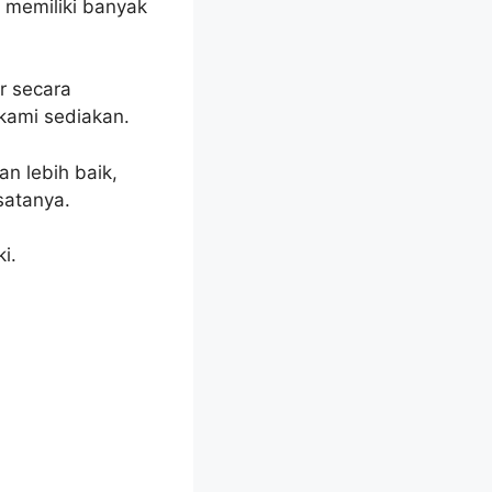
 memiliki banyak
r secara
kami sediakan.
n lebih baik,
satanya.
i.