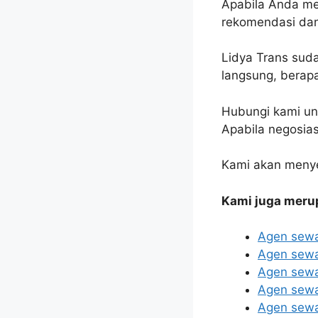
Apabila Anda me
rekomendasi dan
Lidya Trans sud
langsung, berap
Hubungi kami un
Apabila negosias
Kami akan menye
Kami juga meru
Agen sewa
Agen sewa
Agen sewa
Agen sewa
Agen sewa