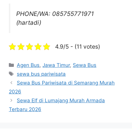
PHONE/WA: 085755771971
(hartadi)
4.9/5 - (11 votes)
Categories
Agen Bus
,
Jawa Timur
,
Sewa Bus
Tags
sewa bus pariwisata
Sewa Bus Pariwisata di Semarang Murah
2026
Sewa Elf di Lumajang Murah Armada
Terbaru 2026