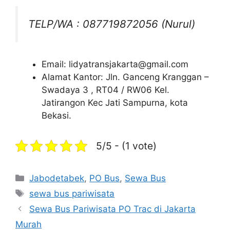
TELP/WA : 087719872056 (Nurul)
Email: lidyatransjakarta@gmail.com
Alamat Kantor: Jln. Ganceng Kranggan –
Swadaya 3 , RT04 / RW06 Kel.
Jatirangon Kec Jati Sampurna, kota
Bekasi.
5/5 - (1 vote)
Categories
Jabodetabek
,
PO Bus
,
Sewa Bus
Tags
sewa bus pariwisata
Sewa Bus Pariwisata PO Trac di Jakarta
Murah