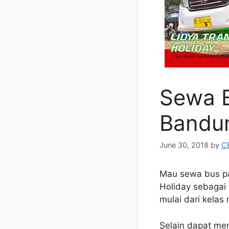
Sewa B
Bandu
June 30, 2018
by
CE
Mau sewa bus pa
Holiday sebagai
mulai dari kela
Selain dapat me