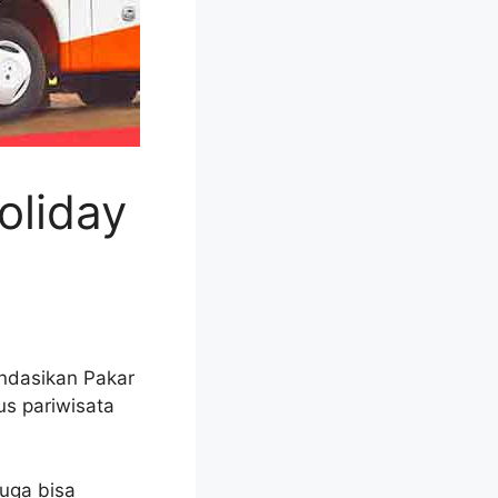
oliday
ndasikan Pakar
s pariwisata
uga bisa