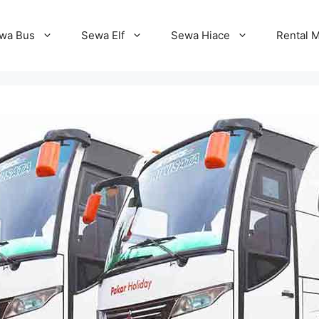
wa Bus
Sewa Elf
Sewa Hiace
Rental M