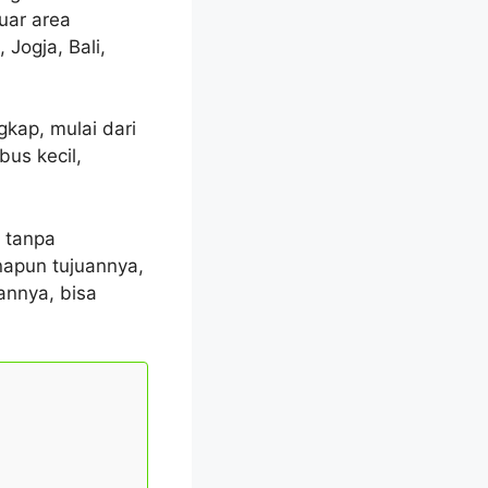
uar area
Jogja, Bali,
kap, mulai dari
bus kecil,
 tanpa
napun tujuannya,
annya, bisa