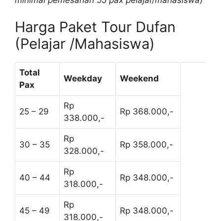
Harga Paket Tour Dufan
(Pelajar /Mahasiswa)
Total
Weekday
Weekend
Pax
Rp
25 – 29
Rp 368.000,-
338.000,-
Rp
30 – 35
Rp 358.000,-
328.000,-
Rp
40 – 44
Rp 348.000,-
318.000,-
Rp
45 – 49
Rp 348.000,-
318.000,-