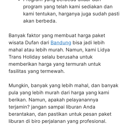
program yang telah kami sediakan dan
kami tentukan, harganya juga sudah pasti
akan berbeda.
Banyak faktor yang membuat harga paket
wisata Dufan dari
Bandung
bisa jadi lebih
mahal atau lebih murah. Namun, kami Lidya
Trans Holiday selalu berusaha untuk
memberikan harga yang termurah untuk
fasilitas yang termewah.
Mungkin, banyak yang lebih mahal, dan banyak
pula yang lebih murah dari harga yang kami
berikan. Namun, apakah pelayanannya
terjamin? jangan sampai liburan Anda
berantakan, dan pastikan untuk pesan paket
liburan di biro perjalanan yang profesional.