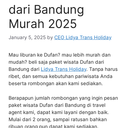
dari Bandung
Murah 2025
January 5, 2025
by
CEO Lidya Trans Holiday
Mau liburan ke Dufan? mau lebih murah dan
mudah? beli saja paket wisata Dufan dari
Bandung dari
Lidya Trans Holiday
. Tanpa harus
ribet, dan semua kebutuhan pariwisata Anda
beserta rombongan akan kami sediakan.
Berapapun jumlah rombongan yang ingin pesan
paket wisata Dufan dari Bandung di travel
agent kami, dapat kami layani dengan baik.
Mulai dari 2 orang, sampai ratusan bahkan
ribuan orang pun dapat kami sediakan.