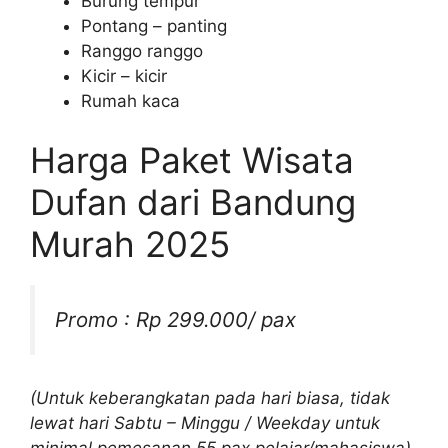
Burung tempur
Pontang – panting
Ranggo ranggo
Kicir – kicir
Rumah kaca
Harga Paket Wisata
Dufan dari Bandung
Murah 2025
Promo : Rp 299.000/ pax
(Untuk keberangkatan pada hari biasa, tidak
lewat hari Sabtu – Minggu / Weekday untuk
minimal pemesanan 55 pax pelajar/mahasiswa)