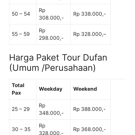
Rp
50 – 54
Rp 338.000,-
308.000,-
Rp
55 – 59
Rp 328.000,–
298.000,-
Harga Paket Tour Dufan
(Umum /Perusahaan)
Total
Weekday
Weekend
Pax
Rp
25 – 29
Rp 388.000,-
348.000,-
Rp
30 – 35
Rp 368.000,-
328.000,-