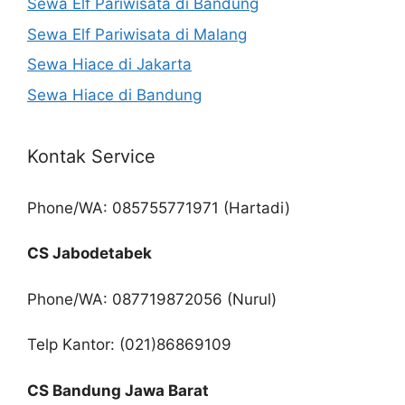
Sewa Elf Pariwisata di Bandung
Sewa Elf Pariwisata di Malang
Sewa Hiace di Jakarta
Sewa Hiace di Bandung
Kontak Service
Phone/WA: 085755771971 (Hartadi)
CS Jabodetabek
Phone/WA: 087719872056 (Nurul)
Telp Kantor: (021)86869109
CS Bandung Jawa Barat