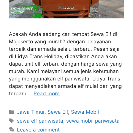
Apakah Anda sedang cari tempat Sewa Elf di
Mojokerto yang murah? dengan pelayanan
terbaik dan armada selalu terbaru. Pesan saja
di Lidya Trans Holiday, dipastikan Anda akan
dapat unit elf terbaru dengan harga sewa yang
murah. Kami melayani semua jenis kebutuhan
yang menggunakan elf pariwisata, Lidya Trans
dapat menyediakan armada elf mulai dari yang
terbaru …
Read more
Categories
Jawa Timur
,
Sewa Elf
,
Sewa Mobil
Tags
sewa elf pariwisata
,
sewa mobil pariwisata
Leave a comment