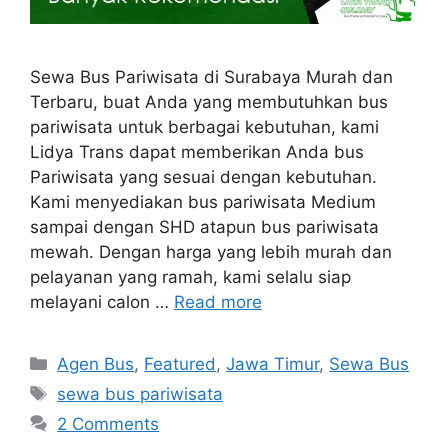
Sewa Bus Pariwisata di Surabaya Murah dan
Terbaru, buat Anda yang membutuhkan bus
pariwisata untuk berbagai kebutuhan, kami
Lidya Trans dapat memberikan Anda bus
Pariwisata yang sesuai dengan kebutuhan.
Kami menyediakan bus pariwisata Medium
sampai dengan SHD atapun bus pariwisata
mewah. Dengan harga yang lebih murah dan
pelayanan yang ramah, kami selalu siap
melayani calon …
Read more
Categories
Agen Bus
,
Featured
,
Jawa Timur
,
Sewa Bus
Tags
sewa bus pariwisata
2 Comments