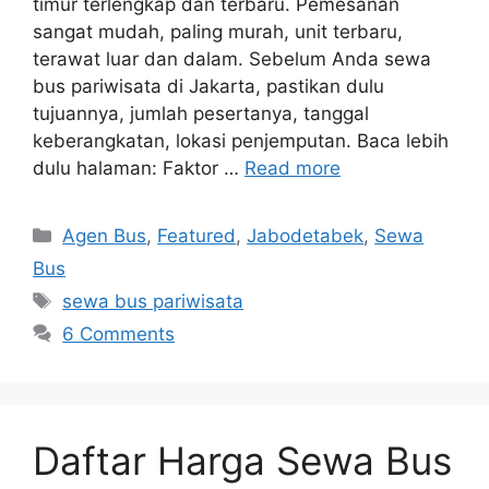
timur terlengkap dan terbaru. Pemesanan
sangat mudah, paling murah, unit terbaru,
terawat luar dan dalam. Sebelum Anda sewa
bus pariwisata di Jakarta, pastikan dulu
tujuannya, jumlah pesertanya, tanggal
keberangkatan, lokasi penjemputan. Baca lebih
dulu halaman: Faktor …
Read more
Categories
Agen Bus
,
Featured
,
Jabodetabek
,
Sewa
Bus
Tags
sewa bus pariwisata
6 Comments
Daftar Harga Sewa Bus