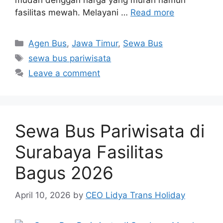
mudah denggan harga yang murah namun
fasilitas mewah. Melayani …
Read more
Categories
Agen Bus
,
Jawa Timur
,
Sewa Bus
Tags
sewa bus pariwisata
Leave a comment
Sewa Bus Pariwisata di
Surabaya Fasilitas
Bagus 2026
April 10, 2026
by
CEO Lidya Trans Holiday