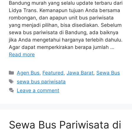
Bandung murah yang selalu update terbaru dari
Lidya Trans. Kemanapun tujuan Anda bersama
rombongan, dan apapun unit bus pariwisata
yang menjadi pilihan, bisa disediakan. Sebelum
sewa bus pariwisata di Bandung, ada baiknya
jika Anda mengetahui harganya terlebih dahulu.
Agar dapat memperkirakan berapa jumlah …
Read more
Categories
Agen Bus
,
Featured
,
Jawa Barat
,
Sewa Bus
Tags
sewa bus pariwisata
Leave a comment
Sewa Bus Pariwisata di