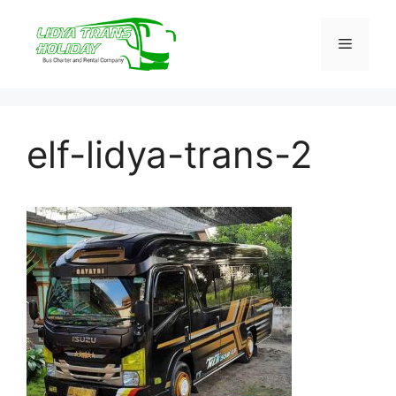
Skip
to
Menu
content
elf-lidya-trans-2