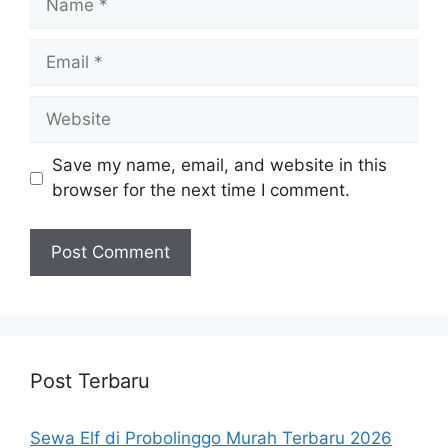
Email
Website
Save my name, email, and website in this
browser for the next time I comment.
Post Terbaru
Sewa Elf di Probolinggo Murah Terbaru 2026