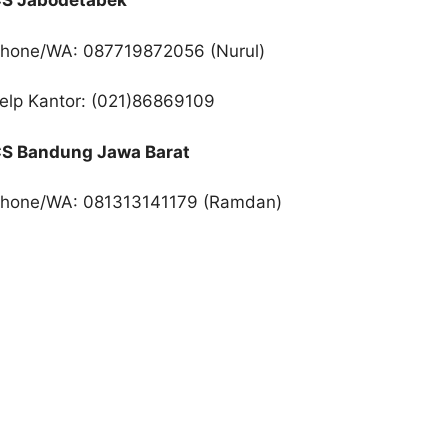
S Jabodetabek
hone/WA: 087719872056 (Nurul)
elp Kantor: (021)86869109
S Bandung Jawa Barat
hone/WA: 081313141179 (Ramdan)