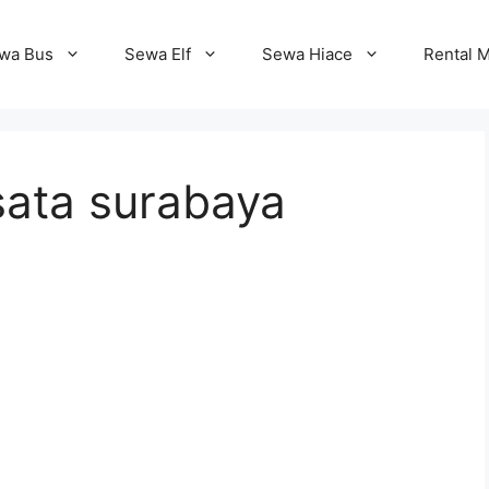
wa Bus
Sewa Elf
Sewa Hiace
Rental M
sata surabaya