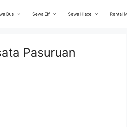
wa Bus
Sewa Elf
Sewa Hiace
Rental M
sata Pasuruan