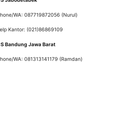
S Jabodetabek
hone/WA: 087719872056 (Nurul)
elp Kantor: (021)86869109
S Bandung Jawa Barat
hone/WA: 081313141179 (Ramdan)