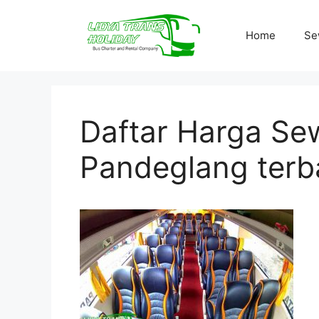
Skip
to
Home
Se
content
Daftar Harga Sew
Pandeglang terb