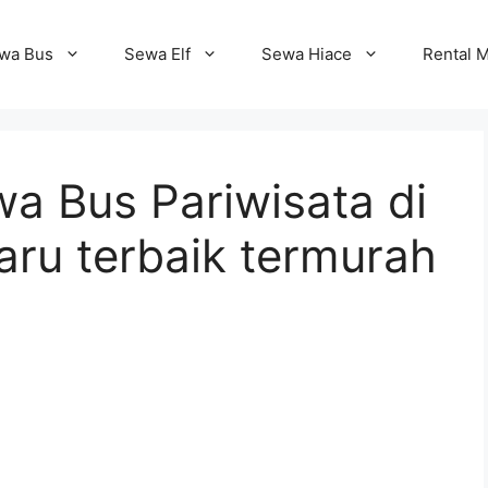
wa Bus
Sewa Elf
Sewa Hiace
Rental M
a Bus Pariwisata di
aru terbaik termurah