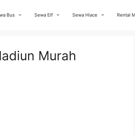
wa Bus
Sewa Elf
Sewa Hiace
Rental M
 Madiun Murah