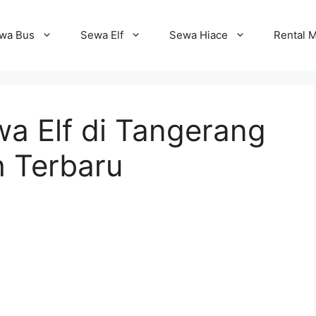
wa Bus
Sewa Elf
Sewa Hiace
Rental M
a Elf di Tangerang
h Terbaru